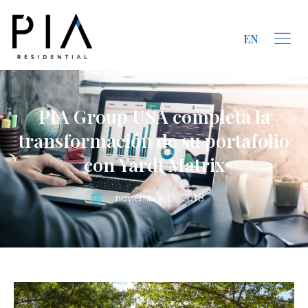
EN
PIA Group USA completa la
transformación de su portafolio
con Yardi Matrix
noviembre 11, 2018